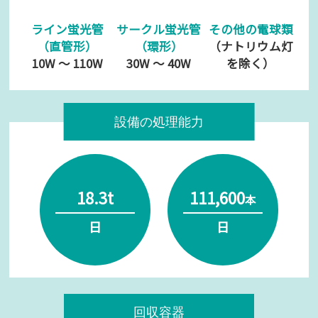
サークル蛍光管
その他の電球類
ライン蛍光管
（環形）
（ナトリウム灯
（直管形）
30W ～ 40W
を除く）
10W ～ 110W
設備の処理能力
18.3t
111,600
本
日
日
回収容器